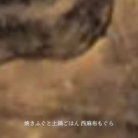
焼きふぐと土鍋ごはん 西麻布もぐら